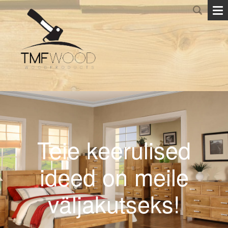
Teie keerulised
ideed on meile
väljakutseks!