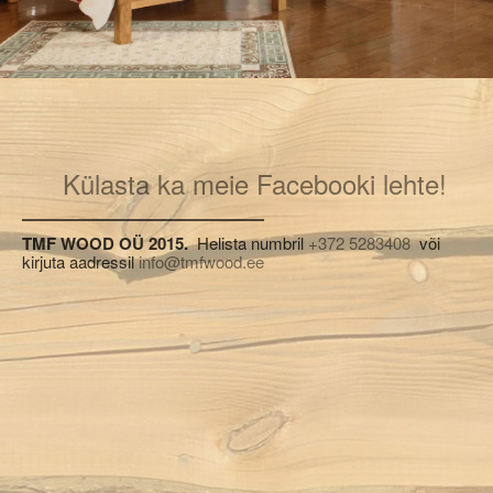
Külasta ka meie Facebooki lehte!
TMF WOOD OÜ 2015.
Helista numbril
+372 5283408
või
kirjuta aadressil
info@tmfwood.ee